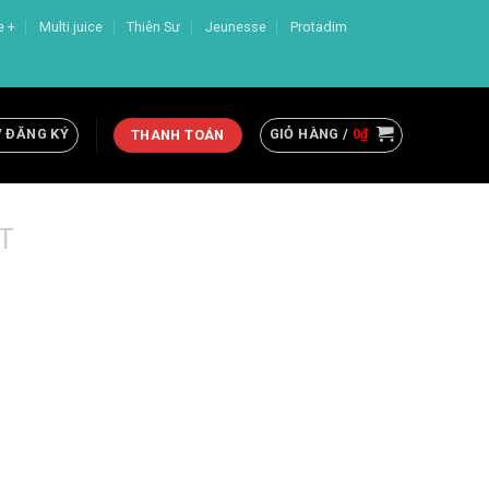
e +
Multi juice
Thiên Sư
Jeunesse
Protadim
/ ĐĂNG KÝ
GIỎ HÀNG /
0
₫
THANH TOÁN
T