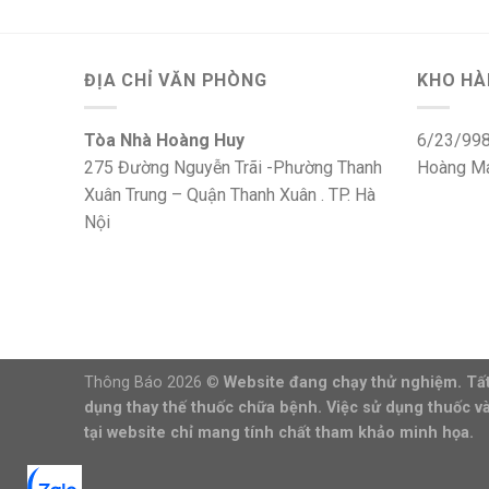
ĐỊA CHỈ VĂN PHÒNG
KHO HÀ
Tòa Nhà Hoàng Huy
6/23/998
275 Đường Nguyễn Trãi -Phường Thanh
Hoàng Ma
Xuân Trung – Quận Thanh Xuân . TP. Hà
Nội
Thông Báo 2026 ©
Website đang chạy thử nghiệm. Tất
dụng thay thế thuốc chữa bệnh. Việc sử dụng thuốc và
tại website chỉ mang tính chất tham khảo minh họa.