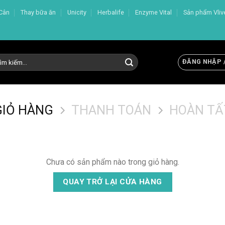
Cân
Thay bữa ăn
Unicity
Herbalife
Enzyme Vital
Sản phẩm Vliv
m
ĐĂNG NHẬP 
m:
GIỎ HÀNG
THANH TOÁN
HOÀN TẤ
Chưa có sản phẩm nào trong giỏ hàng.
QUAY TRỞ LẠI CỬA HÀNG