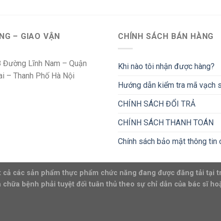
NG – GIAO VẬN
CHÍNH SÁCH BÁN HÀNG
 Đường Lĩnh Nam – Quận
Khi nào tôi nhận được hàng?
i – Thanh Phố Hà Nội
Hướng dẫn kiểm tra mã vạch
CHÍNH SÁCH ĐỔI TRẢ
CHÍNH SÁCH THANH TOÁN
Chính sách bảo mật thông tin 
 cả các sản phẩm thực phẩm chức năng đang được đăng tải tại t
 chữa bệnh phải tuyệt đối tuân thủ theo sự chỉ dẫn của bác sĩ ho