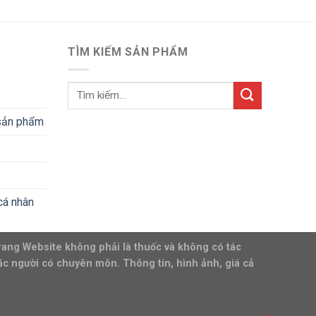
TÌM KIẾM SẢN PHẨM
 sản phẩm
cá nhân
rang Website không phải là thuốc và không có tác
ặc người có chuyên môn. Thông tin, hình ảnh, giá cả