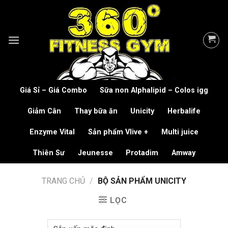
Skip
to
content
Giá Sỉ – Giá Combo
Sữa non Alphalipid – Colos igg
Giảm Cân
Thay bữa ăn
Unicity
Herbalife
Enzyme Vital
Sản phẩm Vlive +
Multi juice
Thiên Sư
Jeunesse
Protadim
Amway
TRANG CHỦ
/
BỘ SẢN PHẨM UNICITY
LỌC