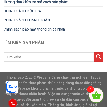
Hướng dẫn kiểm tra mã vạch sản phẩm
CHÍNH SÁCH ĐỔI TRẢ
CHÍNH SÁCH THANH TOÁN
Chính sách bảo mật thông tin cá nhân
TÌM KIẾM SẢN PHẨM
Thông Báo 2026 ©
Website đang chạy thử nghiệm. Tất cả
các sản phẩm thực phẩm chức năng đang được đăng tải tại
trang Website không phải là thuốc và không có tác dụng
0
thay thế thuốc chữa bệnh. Việc sử dụng thuốc và chữa bệnh
phải tuyệt đối tuân thủ theo sự chỉ dẫn của bác sĩ hoặc
người có chuyên môn. Thông tin, hình ảnh, giá cả tại