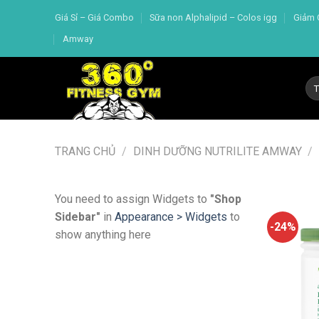
Skip
Giá Sỉ – Giá Combo
Sữa non Alphalipid – Colos igg
Giảm 
to
Amway
content
Tì
kiế
TRANG CHỦ
/
DINH DƯỠNG NUTRILITE AMWAY
/
You need to assign Widgets to
"Shop
Sidebar"
in
Appearance > Widgets
to
-24%
show anything here