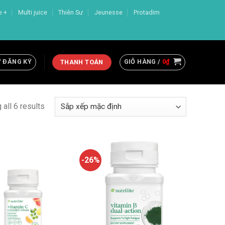
e +
Multi juice
Thiên Sư
Jeunesse
Protadim
/ ĐĂNG KÝ
GIỎ HÀNG /
0
₫
THANH TOÁN
all 6 results
-26%