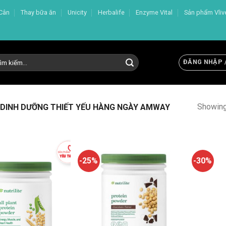
Cân
Thay bữa ăn
Unicity
Herbalife
Enzyme Vital
Sản phẩm Vliv
m
ĐĂNG NHẬP 
m:
Showing 
DINH DƯỠNG THIẾT YẾU HÀNG NGÀY AMWAY
-25%
-30%