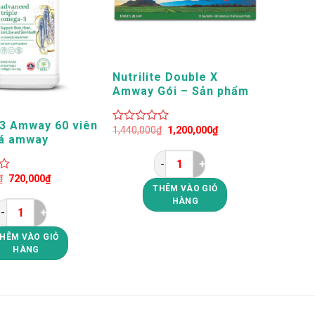
+
Nutrilite Double X
Amway Gói – Sản phẩm
Amway Chính Hãng
3 Amway 60 viên
Giá
Giá
1,440,000
₫
1,200,000
₫
0
cá amway
gốc
hiện
out
là:
tại
of
1,440,000₫.
là:
5
1,200,000₫.
Nutrilite Double X Amway G
Giá
Giá
₫
720,000
₫
gốc
hiện
THÊM VÀO GIỎ
là:
tại
HÀNG
1,033,000₫.
là:
720,000₫.
Omega 3 Amway 60 viên - Dầu cá amway số lượng
HÊM VÀO GIỎ
HÀNG