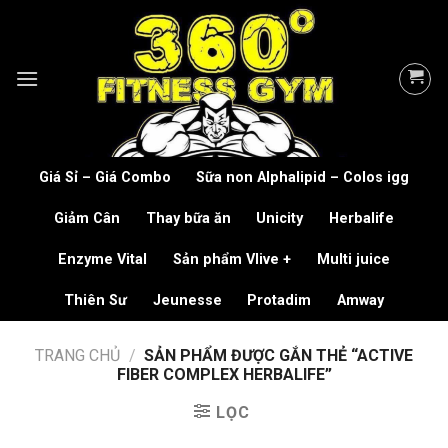
Skip
to
content
Giá Sỉ – Giá Combo
Sữa non Alphalipid – Colos igg
Giảm Cân
Thay bữa ăn
Unicity
Herbalife
Enzyme Vital
Sản phẩm Vlive +
Multi juice
Thiên Sư
Jeunesse
Protadim
Amway
TRANG CHỦ
/
SẢN PHẨM ĐƯỢC GẮN THẺ “ACTIVE
FIBER COMPLEX HERBALIFE”
LỌC