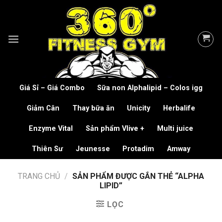
Skip
to
content
Giá Sỉ – Giá Combo
Sữa non Alphalipid – Colos igg
Giảm Cân
Thay bữa ăn
Unicity
Herbalife
Enzyme Vital
Sản phẩm Vlive +
Multi juice
Thiên Sư
Jeunesse
Protadim
Amway
TRANG CHỦ
/
SẢN PHẨM ĐƯỢC GẮN THẺ “ALPHA
LIPID”
LỌC