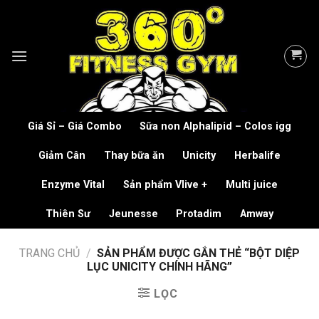
Skip
to
content
Giá Sỉ – Giá Combo
Sữa non Alphalipid – Colos igg
Giảm Cân
Thay bữa ăn
Unicity
Herbalife
Enzyme Vital
Sản phẩm Vlive +
Multi juice
Thiên Sư
Jeunesse
Protadim
Amway
TRANG CHỦ
/
SẢN PHẨM ĐƯỢC GẮN THẺ “BỘT DIỆP
LỤC UNICITY CHÍNH HÃNG”
LỌC