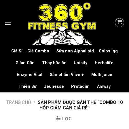
Skip
to
content
Giá Sỉ – Giá Combo
Sữa non Alphalipid – Colos igg
Giảm Cân
Thay bữa ăn
Unicity
Herbalife
Enzyme Vital
Sản phẩm Vlive +
Multi juice
Thiên Sư
Jeunesse
Protadim
Amway
TRANG CHỦ
/
SẢN PHẨM ĐƯỢC GẮN THẺ “COMBO 10
HỘP GIẢM CÂN GIÁ RẺ”
LỌC