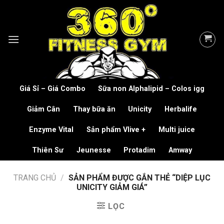
Skip
to
content
Giá Sỉ – Giá Combo
Sữa non Alphalipid – Colos igg
Giảm Cân
Thay bữa ăn
Unicity
Herbalife
Enzyme Vital
Sản phẩm Vlive +
Multi juice
Thiên Sư
Jeunesse
Protadim
Amway
TRANG CHỦ
/
SẢN PHẨM ĐƯỢC GẮN THẺ “DIỆP LỤC
UNICITY GIẢM GIÁ”
LỌC