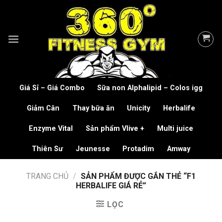
Skip
to
content
Giá Sỉ – Giá Combo
Sữa non Alphalipid – Colos igg
Giảm Cân
Thay bữa ăn
Unicity
Herbalife
Enzyme Vital
Sản phẩm Vlive +
Multi juice
Thiên Sư
Jeunesse
Protadim
Amway
TRANG CHỦ
/
SẢN PHẨM ĐƯỢC GẮN THẺ “F1
HERBALIFE GIÁ RẺ”
LỌC