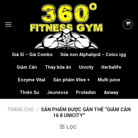
Skip
to
content
Giá Sỉ – Giá Combo
Sữa non Alphalipid – Colos igg
Giảm Cân
Thay bữa ăn
Unicity
Herbalife
Enzyme Vital
Sản phẩm Vlive +
Multi juice
Thiên Sư
Jeunesse
Protadim
Amway
TRANG CHỦ
/
SẢN PHẨM ĐƯỢC GẮN THẺ “GIẢM CÂN
16 8 UNICITY”
LỌC