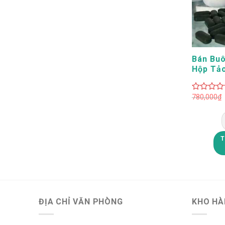
+
Bán Buô
Hộp Tả
ChloroS
Giá Rẻ
780,000
₫
0
out
of
5
T
ĐỊA CHỈ VĂN PHÒNG
KHO HÀ