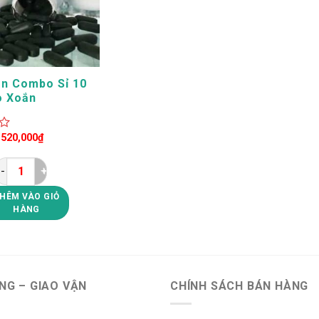
n Combo Sỉ 10
o Xoắn
pirulina Unicity
Giá
Giá
520,000
₫
gốc
hiện
là:
tại
780,000₫.
là:
520,000₫.
Bán Buôn Combo Sỉ 10 Hộp Tảo Xoắn ChloroSpirulina Unicity
HÊM VÀO GIỎ
HÀNG
NG – GIAO VẬN
CHÍNH SÁCH BÁN HÀNG