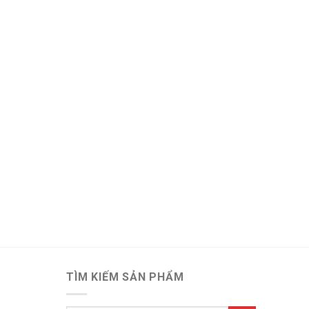
 Giá Rẻ số lượng
TÌM KIẾM SẢN PHẨM