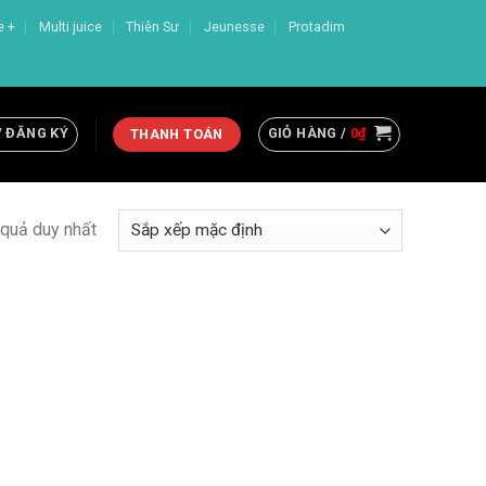
e +
Multi juice
Thiên Sư
Jeunesse
Protadim
/ ĐĂNG KÝ
GIỎ HÀNG /
0
₫
THANH TOÁN
t quả duy nhất