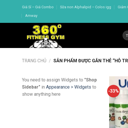
Skip
Giá Sỉ – Giá Combo
Sữa non Alphalipid – Colos igg
Giảm 
to
Amway
content
Tì
kiế
TRANG CHỦ
/
SẢN PHẨM ĐƯỢC GẮN THẺ “HỖ TRỢ
You need to assign Widgets to
"Shop
Sidebar"
in
Appearance > Widgets
to
-33%
show anything here