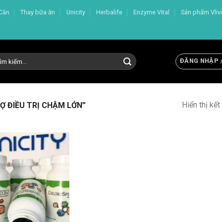
Cân
Thay bữa ăn
Unicity
Herbalife
Enzyme Vital
Sản phẩm Vliv
m
ĐĂNG NHẬP 
m:
Hiển thị kế
 ĐIỀU TRỊ CHẬM LỚN”