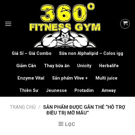
Skip
to
content
Giá Sỉ – Giá Combo
Sữa non Alphalipid – Colos igg
Giảm Cân
Thay bữa ăn
Unicity
Herbalife
Enzyme Vital
Sản phẩm Vlive +
Multi juice
Thiên Sư
Jeunesse
Protadim
Amway
TRANG CHỦ
/
SẢN PHẨM ĐƯỢC GẮN THẺ “HỖ TRỢ
ĐIỀU TRỊ MỠ MÁU”
LỌC