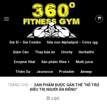
Skip
to
content
Giá Sỉ – Giá Combo
Sữa non Alphalipid – Colos igg
Giảm Cân
Thay bữa ăn
Unicity
Herbalife
Enzyme Vital
Sản phẩm Vlive +
Multi juice
Thiên Sư
Jeunesse
Protadim
Amway
TRANG CHỦ
/
SẢN PHẨM ĐƯỢC GẮN THẺ “HỖ TRỢ
ĐIỀU TRỊ NGƯỜI ĂN KIÊNG”
LỌC