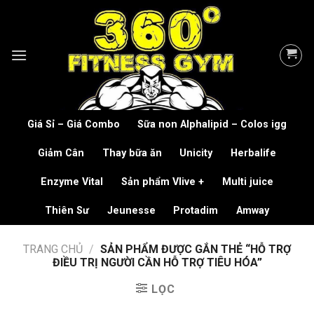
Skip
to
content
Giá Sỉ – Giá Combo
Sữa non Alphalipid – Colos igg
Giảm Cân
Thay bữa ăn
Unicity
Herbalife
Enzyme Vital
Sản phẩm Vlive +
Multi juice
Thiên Sư
Jeunesse
Protadim
Amway
TRANG CHỦ
/
SẢN PHẨM ĐƯỢC GẮN THẺ “HỖ TRỢ
ĐIỀU TRỊ NGƯỜI CẦN HỖ TRỢ TIÊU HÓA”
LỌC