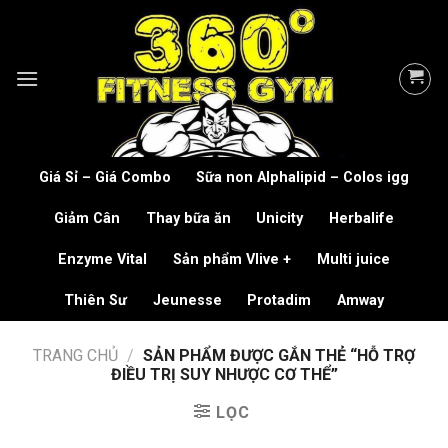
Skip
to
content
Giá Sỉ – Giá Combo
Sữa non Alphalipid – Colos igg
Giảm Cân
Thay bữa ăn
Unicity
Herbalife
Enzyme Vital
Sản phẩm Vlive +
Multi juice
Thiên Sư
Jeunesse
Protadim
Amway
TRANG CHỦ
/
SẢN PHẨM ĐƯỢC GẮN THẺ “HỖ TRỢ
ĐIỀU TRỊ SUY NHƯỢC CƠ THỂ”
LỌC