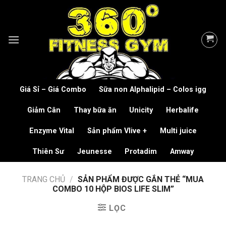
Skip
to
content
Giá Sỉ – Giá Combo
Sữa non Alphalipid – Colos igg
Giảm Cân
Thay bữa ăn
Unicity
Herbalife
Enzyme Vital
Sản phẩm Vlive +
Multi juice
Thiên Sư
Jeunesse
Protadim
Amway
TRANG CHỦ
/
SẢN PHẨM ĐƯỢC GẮN THẺ “MUA
COMBO 10 HỘP BIOS LIFE SLIM”
LỌC