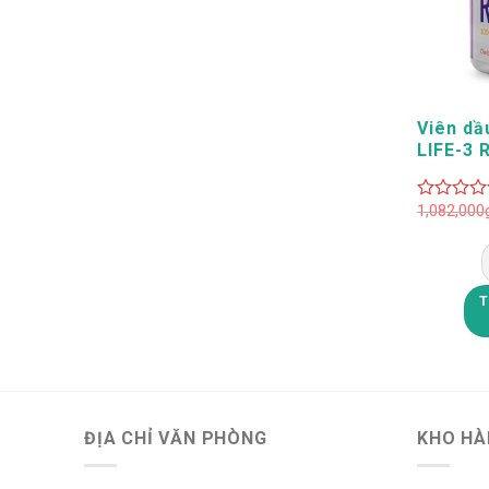
+
Viên d
LIFE-3 
1,082,000
0
out
of
5
T
ĐỊA CHỈ VĂN PHÒNG
KHO HÀ