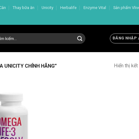
Cân
Thay bữa ăn
Unicity
Herbalife
Enzyme Vital
Sản phẩm Vliv
m
ĐĂNG NHẬP 
m:
Hiển thị kế
 UNICITY CHÍNH HÃNG”