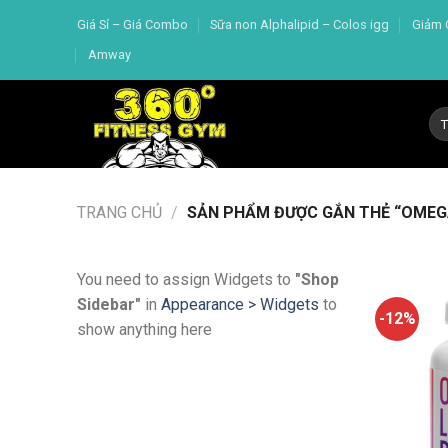
Skip
Giá Sỉ – Giá Combo
Sữa non Alphalipid – Colos igg
Giảm 
to
Amway
content
Tì
kiế
TRANG CHỦ
/
SẢN PHẨM ĐƯỢC GẮN THẺ “OMEGA
You need to assign Widgets to
"Shop
Sidebar"
in
Appearance > Widgets
to
-12%
show anything here