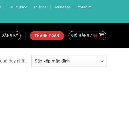
e +
Multi juice
Thiên Sư
Jeunesse
Protadim
/ ĐĂNG KÝ
GIỎ HÀNG /
0
₫
THANH TOÁN
t quả duy nhất