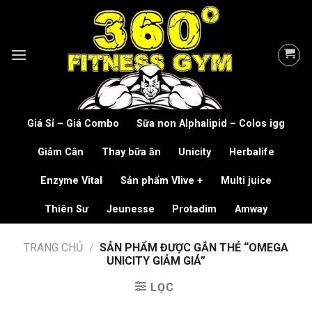
Skip
to
content
Giá Sỉ – Giá Combo
Sữa non Alphalipid – Colos igg
Giảm Cân
Thay bữa ăn
Unicity
Herbalife
Enzyme Vital
Sản phẩm Vlive +
Multi juice
Thiên Sư
Jeunesse
Protadim
Amway
TRANG CHỦ
/
SẢN PHẨM ĐƯỢC GẮN THẺ “OMEGA
UNICITY GIẢM GIÁ”
LỌC