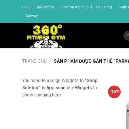
Skip
Giá Sỉ – Giá Combo
Sữa non Alphalipid – Colos igg
Giảm 
to
Amway
content
Tì
kiế
TRANG CHỦ
/
SẢN PHẨM ĐƯỢC GẮN THẺ “PARAW
You need to assign Widgets to
"Shop
Sidebar"
in
Appearance > Widgets
to
-15%
show anything here