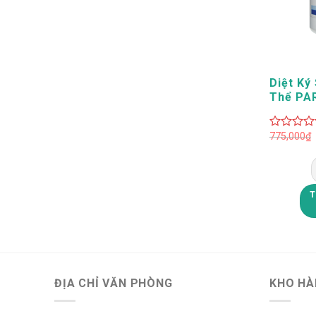
+
Diệt Ký
Thể PA
Unicity
775,000
₫
0
out
of
5
T
ĐỊA CHỈ VĂN PHÒNG
KHO HÀ