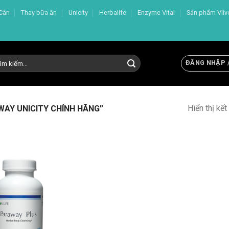
Cân
Thay bữa ăn
Unicity
Herbalife
Enzyme Vital
Sản phẩm Vliv
m
ĐĂNG NHẬP 
m:
Hiển thị kế
AY UNICITY CHÍNH HÃNG”