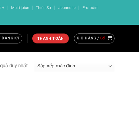
e +
Multi juice
Thiên Sư
Jeunesse
Protadim
/ ĐĂNG KÝ
GIỎ HÀNG /
0
₫
THANH TOÁN
t quả duy nhất