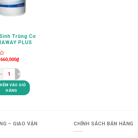
 Sinh Trùng Cơ
RAWAY PLUS
Giá
Giá
660,000
₫
gốc
hiện
là:
tại
775,000₫.
là:
660,000₫.
Diệt Ký Sinh Trùng Cơ Thể PARAWAY PLUS Unicity số lượng
HÊM VÀO GIỎ
HÀNG
NG – GIAO VẬN
CHÍNH SÁCH BÁN HÀNG