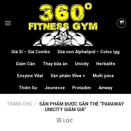
Skip
to
content
Giá Sỉ – Giá Combo
Sữa non Alphalipid – Colos igg
Giảm Cân
Thay bữa ăn
Unicity
Herbalife
Enzyme Vital
Sản phẩm Vlive +
Multi juice
Thiên Sư
Jeunesse
Protadim
Amway
TRANG CHỦ
/
SẢN PHẨM ĐƯỢC GẮN THẺ “PARAWAY
UNICITY GIẢM GIÁ”
LỌC