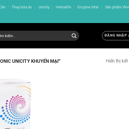
Cân
Thay bữa ăn
Unicity
Herbalife
Enzyme Vital
Sản phẩm Vliv
m
ĐĂNG NHẬP 
m:
Hiển thị kế
NIC UNICITY KHUYẾN MẠI”