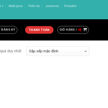
e +
Multi juice
Thiên Sư
Jeunesse
Protadim
/ ĐĂNG KÝ
GIỎ HÀNG /
0
₫
THANH TOÁN
t quả duy nhất