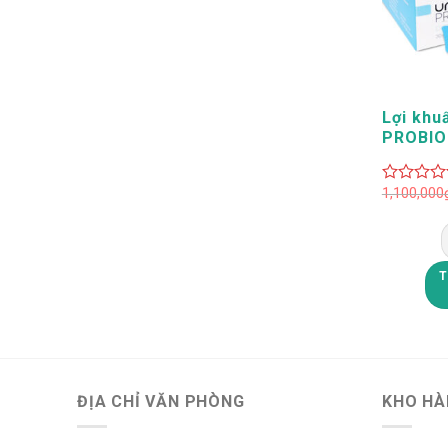
+
Lợi khu
PROBIO
Unicity
1,100,000
0
out
of
5
T
ĐỊA CHỈ VĂN PHÒNG
KHO HÀ