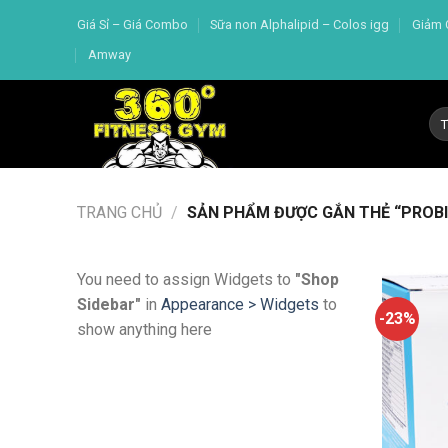
Skip
Giá Sỉ – Giá Combo
Sữa non Alphalipid – Colos igg
Giảm 
to
Amway
content
Tì
kiế
TRANG CHỦ
/
SẢN PHẨM ĐƯỢC GẮN THẺ “PROBIO
You need to assign Widgets to
"Shop
Sidebar"
in
Appearance > Widgets
to
-23%
show anything here