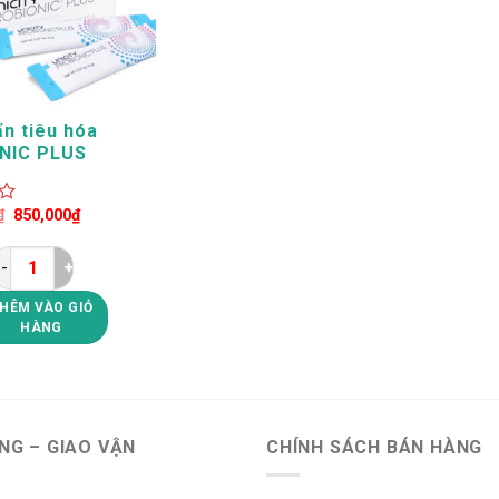
ẩn tiêu hóa
NIC PLUS
Giá
Giá
₫
850,000
₫
gốc
hiện
là:
tại
1,100,000₫.
là:
850,000₫.
Lợi khuẩn tiêu hóa PROBIONIC PLUS Unicity số lượng
HÊM VÀO GIỎ
HÀNG
NG – GIAO VẬN
CHÍNH SÁCH BÁN HÀNG