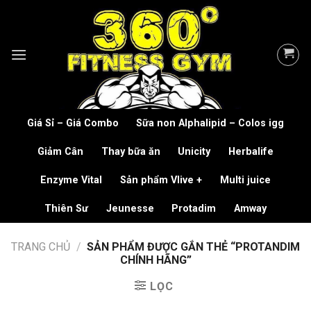
Skip
to
content
Giá Sỉ – Giá Combo
Sữa non Alphalipid – Colos igg
Giảm Cân
Thay bữa ăn
Unicity
Herbalife
Enzyme Vital
Sản phẩm Vlive +
Multi juice
Thiên Sư
Jeunesse
Protadim
Amway
TRANG CHỦ
/
SẢN PHẨM ĐƯỢC GẮN THẺ “PROTANDIM
CHÍNH HÃNG”
LỌC