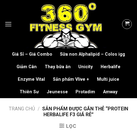
Skip
to
content
Giá Sỉ – Giá Combo
Sữa non Alphalipid – Colos igg
Giảm Cân
Thay bữa ăn
Unicity
Herbalife
Enzyme Vital
Sản phẩm Vlive +
Multi juice
Thiên Sư
Jeunesse
Protadim
Amway
TRANG CHỦ
/
SẢN PHẨM ĐƯỢC GẮN THẺ “PROTEIN
HERBALIFE F3 GIÁ RẺ”
LỌC