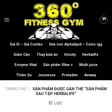
Skip
to
content
Giá Sỉ – Giá Combo
Sữa non Alphalipid – Colos igg
Giảm Cân
Thay bữa ăn
Unicity
Herbalife
Enzyme Vital
Sản phẩm Vlive +
Multi juice
Thiên Sư
Jeunesse
Protadim
Amway
TRANG CHỦ
/
SẢN PHẨM ĐƯỢC GẮN THẺ “SẢN PHẨM
SAU TẬP HERBALIFE”
LỌC