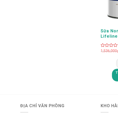
+
Sữa Non
Lifelin
Newzea
1,536,000
0
out
of
5
T
ĐỊA CHỈ VĂN PHÒNG
KHO HÀ