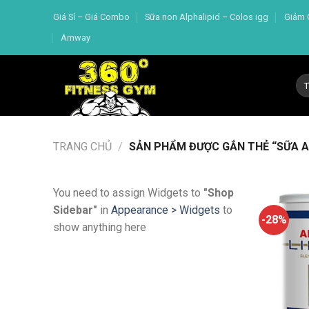
Skip
Giá Sỉ – Giá Combo
Sữa non Alphalipid – Colos igg
Giảm 
to
Amway
content
Tì
kiế
TRANG CHỦ
/
SẢN PHẨM ĐƯỢC GẮN THẺ “SỮA AL
You need to assign Widgets to
"Shop
Sidebar"
in
Appearance > Widgets
to
-28%
show anything here