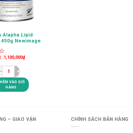
 Alapha Lipid
e 450g Newimage
land
Giá
Giá
₫
1,100,000
₫
gốc
hiện
là:
tại
1,536,000₫.
là:
1,100,000₫.
Sữa Non Alapha Lipid Lifeline 450g Newimage Newzealand s
HÊM VÀO GIỎ
HÀNG
NG – GIAO VẬN
CHÍNH SÁCH BÁN HÀNG