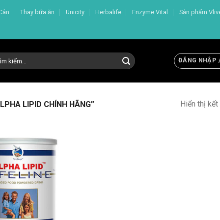
Cân
Thay bữa ăn
Unicity
Herbalife
Enzyme Vital
Sản phẩm Vliv
m
ĐĂNG NHẬP 
m:
Hiển thị kế
PHA LIPID CHÍNH HÃNG”