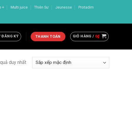
e +
Multi juice
Thiên Sư
Jeunesse
Protadim
/ ĐĂNG KÝ
GIỎ HÀNG /
0
₫
THANH TOÁN
t quả duy nhất