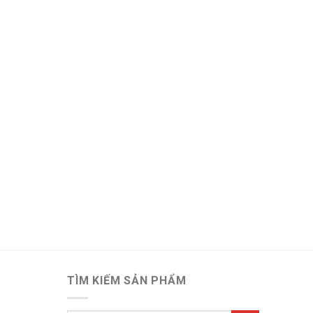
ố lượng
TÌM KIẾM SẢN PHẨM