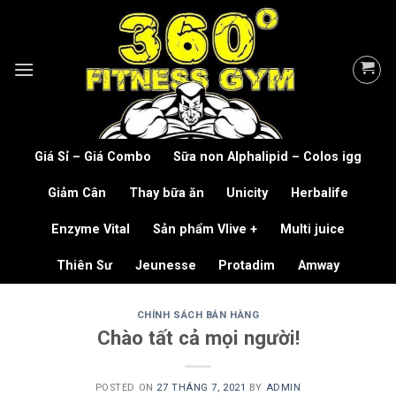
Skip
to
content
Giá Sỉ – Giá Combo
Sữa non Alphalipid – Colos igg
Giảm Cân
Thay bữa ăn
Unicity
Herbalife
Enzyme Vital
Sản phẩm Vlive +
Multi juice
Thiên Sư
Jeunesse
Protadim
Amway
CHÍNH SÁCH BÁN HÀNG
Chào tất cả mọi người!
POSTED ON
27 THÁNG 7, 2021
BY
ADMIN