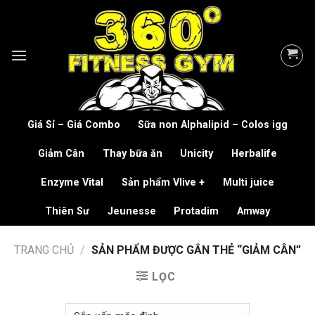
Skip
to
content
Giá Sỉ – Giá Combo
Sữa non Alphalipid – Colos igg
Giảm Cân
Thay bữa ăn
Unicity
Herbalife
Enzyme Vital
Sản phẩm Vlive +
Multi juice
Thiên Sư
Jeunesse
Protadim
Amway
TRANG CHỦ
/
SẢN PHẨM ĐƯỢC GẮN THẺ “GIẢM CÂN”
LỌC