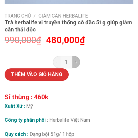
TRANG CHỦ
/
GIẢM CÂN HERBALIFE
Trà herbalife vị truyền thống cô đặc 51g giúp giảm
cân thải độc
Giá
Giá
990,000
₫
480,000
₫
gốc
hiện
là:
tại
990,000₫.
là:
Trà herbalife vị truyền thống cô 
480,000₫.
THÊM VÀO GIỎ HÀNG
Sỉ thùng : 460k
Xuất Xứ :
Mỹ
Công ty phân phối
:
Herbalife Việt Nam
Quy cách :
Dạng bột 51g/ 1 hộp