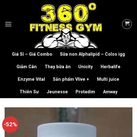
Skip
to
content
Giá Sỉ – Giá Combo
Sữa non Alphalipid – Colos igg
Giảm Cân
Thay bữa ăn
Unicity
Herbalife
Enzyme Vital
Sản phẩm Vlive +
Multi juice
Thiên Sư
Jeunesse
Protadim
Amway
-52%