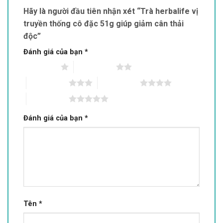
Hãy là người đầu tiên nhận xét “Trà herbalife vị
truyền thống cô đặc 51g giúp giảm cân thải
độc”
Đánh giá của bạn
*
1 trên 5 sao
2 trên 5 sao
3 trên 5 sao
4 trên 5 sao
5 trên 5 sao
Đánh giá của bạn
*
Tên
*