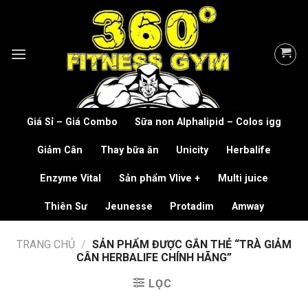
Skip
to
content
Giá Sỉ – Giá Combo
Sữa non Alphalipid – Colos igg
Giảm Cân
Thay bữa ăn
Unicity
Herbalife
Enzyme Vital
Sản phẩm Vlive +
Multi juice
Thiên Sư
Jeunesse
Protadim
Amway
TRANG CHỦ
/
SẢN PHẨM ĐƯỢC GẮN THẺ “TRÀ GIẢM
CÂN HERBALIFE CHÍNH HÃNG”
LỌC