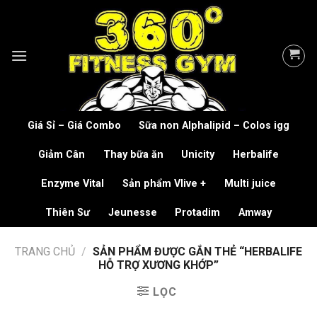
Skip
to
content
Giá Sỉ – Giá Combo
Sữa non Alphalipid – Colos igg
Giảm Cân
Thay bữa ăn
Unicity
Herbalife
Enzyme Vital
Sản phẩm Vlive +
Multi juice
Thiên Sư
Jeunesse
Protadim
Amway
TRANG CHỦ
/
SẢN PHẨM ĐƯỢC GẮN THẺ “HERBALIFE
HỖ TRỢ XƯƠNG KHỚP”
LỌC