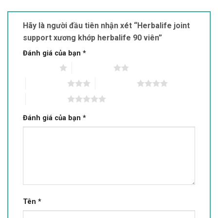
Hãy là người đầu tiên nhận xét “Herbalife joint
support xương khớp herbalife 90 viên”
Đánh giá của bạn
*
1 trên 5 sao
2 trên 5 sao
3 trên 5 sao
4 trên 5 sao
5 trên 5 sao
Đánh giá của bạn
*
Tên
*