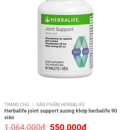
TRANG CHỦ
/
SẢN PHẨM HERBALIFE
Herbalife joint support xương khớp herbalife 90
viên
Giá
Giá
1,064,000
₫
550,000
₫