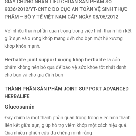
GIẤY CHỨNG NHẬN TIÊU CHUẨN SẢN PHẨM SỐ
9036/2012/YT-CNTC DO CỤC AN TOÀN VỆ SINH THỰC
PHẨM – BỘ Y TẾ VIỆT NAM CẤP NGÀY 08/06/2012
Với nhiều thành phần quan trọng trong việc hình thành liên kết
giữ sụn và xương khớp mang đến cho bạn một hệ xương
khớp khỏe mạnh.
Herbalife joint support xương khớp herbalife
là sản
phẩm không nên bỏ qua để bảo vệ sức khỏe tốt nhất dành
cho bạn và cho gia đình bạn
THÀNH PHẦN SẢN PHẨM JOINT SUPPORT ADVANCED
HERBALIFE
Glucosamin
Đây chính là một thành phần quan trong trong việc hình thành
liên kết giữa sụn, giúp hỗ trợ viêm khớp một cách hiệu quả.
Qua nhiều nghiên cứu đã chứng minh rằng