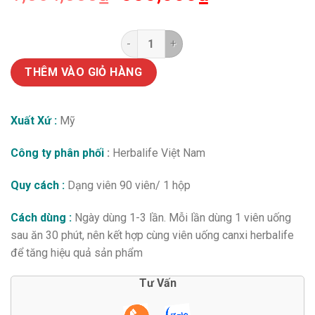
gốc
hiện
là:
tại
1,064,000₫.
là:
Herbalife joint support xương khớ
550,000₫.
THÊM VÀO GIỎ HÀNG
Xuất Xứ :
Mỹ
Công ty phân phối
:
Herbalife Việt Nam
Quy cách :
Dạng viên 90 viên/ 1 hộp
Cách dùng :
Ngày dùng 1-3 lần. Mỗi lần dùng 1 viên uống
sau ăn 30 phút, nên kết hợp cùng viên uống canxi herbalife
để tăng hiệu quả sản phẩm
Tư Vấn