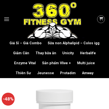
Skip
to
content
Giá Sỉ – Giá Combo
Sữa non Alphalipid – Colos igg
Giảm Cân
Thay bữa ăn
Unicity
Herbalife
Enzyme Vital
Sản phẩm Vlive +
Multi juice
Thiên Sư
Jeunesse
Protadim
Amway
-48%