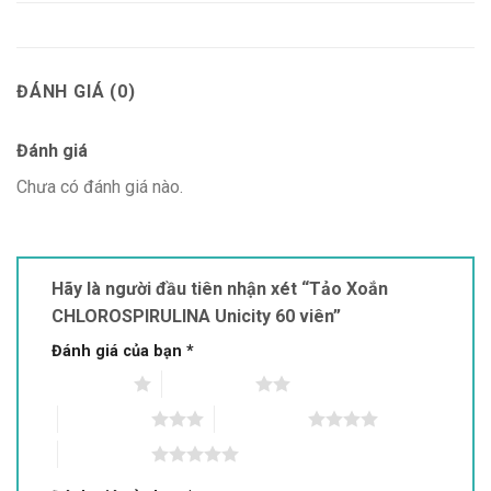
ĐÁNH GIÁ (0)
Đánh giá
Chưa có đánh giá nào.
Hãy là người đầu tiên nhận xét “Tảo Xoắn
CHLOROSPIRULINA Unicity 60 viên”
Đánh giá của bạn
*
1 trên 5 sao
2 trên 5 sao
3 trên 5 sao
4 trên 5 sao
5 trên 5 sao