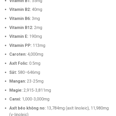
Vitamin B1:
55mg
Vitamin B2:
40mg
Vitamin B6:
3mg
Vitamin B12:
2mg
Vitamin E:
190mg
Vitamin PP:
113mg
Caroten:
4,000mg
Axít Folic:
0.5mg
Sắt:
580–646mg
Mangan:
23-25mg
Magie:
2,915-3,811mg
Canxi:
1,000-3,000mg
Axít béo không no:
13,784mg (axít linoleic), 11,980mg
(γ-linoleic)