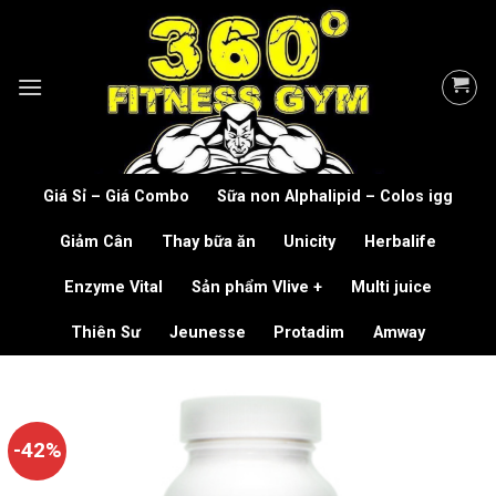
Skip
to
content
Giá Sỉ – Giá Combo
Sữa non Alphalipid – Colos igg
Giảm Cân
Thay bữa ăn
Unicity
Herbalife
Enzyme Vital
Sản phẩm Vlive +
Multi juice
Thiên Sư
Jeunesse
Protadim
Amway
-42%