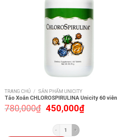
TRANG CHỦ
/
SẢN PHẨM UNICITY
Tảo Xoắn CHLOROSPIRULINA Unicity 60 viên
Giá
Giá
780,000
₫
450,000
₫
gốc
hiện
là:
tại
780,000₫.
là:
Tảo Xoắn CHLOROSPIRULINA Unici