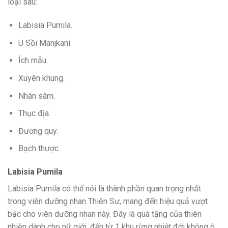
loại sau:
Labisia Pumila.
U Sồi Manjkani.
Ích mẫu.
Xuyên khung.
Nhân sâm.
Thục địa.
Đương quy.
Bạch thược.
Labisia Pumila
Labisia Pumila có thể nói là thành phần quan trọng nhất
trong viên dưỡng nhan Thiên Sư, mang đến hiệu quả vượt
bậc cho viên dưỡng nhan này. Đây là quà tặng của thiên
nhiên dành cho nữ giới, đến từ 1 khu rừng nhiệt đới không ô