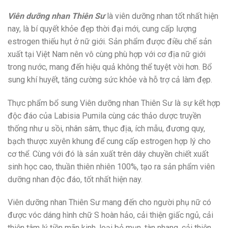
Viên dưỡng nhan Thiên Sư
là viên dưỡng nhan tốt nhất hiện
nay, là bí quyết khỏe đẹp thời đại mới, cung cấp lượng
estrogen thiếu hụt ở nữ giới. Sản phẩm được điều chế sản
xuất tại Việt Nam nên vô cùng phù hợp với cơ địa nữ giới
trong nước, mang đến hiệu quả không thể tuyệt vời hơn. Bổ
sung khí huyết, tăng cường sức khỏe và hỗ trợ cả làm đẹp.
Thực phẩm bổ sung Viên dưỡng nhan Thiên Sư là sự kết hợp
độc đáo của Labisia Pumila cùng các thảo dược truyền
thống như u sồi, nhân sâm, thục địa, ích mẫu, đương quy,
bạch thược xuyên khung để cung cấp estrogen hợp lý cho
cơ thể. Cùng với đó là sản xuất trên dây chuyền chiết xuất
sinh học cao, thuần thiên nhiên 100%, tạo ra sản phẩm viên
dưỡng nhan độc đáo, tốt nhất hiện nay.
Viên dưỡng nhan Thiên Sư mang đến cho người phụ nữ có
được vóc dáng hình chữ S hoàn hảo, cải thiện giấc ngủ, cải
thiện tâm lý tiền mãn kinh, loại bỏ mụn, tàn nhang, cải thiện