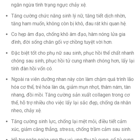
ngăn ngừa tình trạng ngực chảy xệ.
Tăng cường chức năng sinh lý nữ, tăng tiết dịch nhờn,
tăng ham muốn, không còn bị khô, đau rát khi quan hệ.
Co hẹp âm đạo, chống khô âm đạo, hâm nóng lửa gia
đình, đời sống chăn gối vợ chồng tuyệt vời hơn.
Đặc biệt tốt cho phụ nữ sau sinh, phục hồi thể chất nhanh
chóng sau sinh, phục hồi tử cung nhanh chóng hơn, lấy lại
tính đàn hồi vốn có.
Ngoài ra viên dưỡng nhan này còn làm chậm quá trình lão
hóa cơ thể, trẻ hóa làn da, giảm mụn nhọt, thâm nám, tàn
nhang, đồi mồi. Tăng cường sản xuất collagen trong cơ
thể, hỗ trợ nhiều cho việc lấy lại sắc đẹp, chống da nhăn
nheo, chảy xệ.
Tăng cường sinh lực, chống lại mệt mỏi, điều tiết cảm
xúc, giảm căng thẳng, stress, chống trầm cảm sau sinh.
Hỗ trợ ngăn ngừa ung thư vú, ung thư tử cung, cổ tử cung.