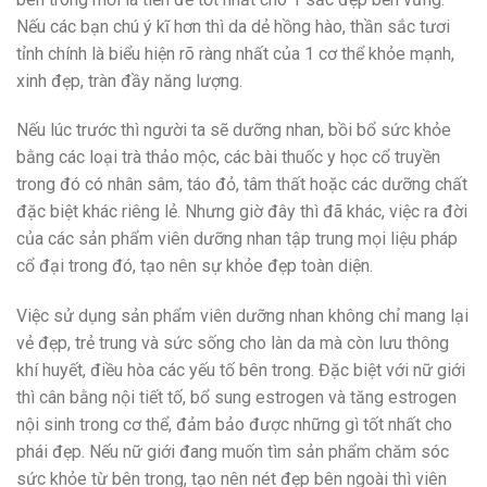
Nếu các bạn chú ý kĩ hơn thì da dẻ hồng hào, thần sắc tươi
tỉnh chính là biểu hiện rõ ràng nhất của 1 cơ thể khỏe mạnh,
xinh đẹp, tràn đầy năng lượng.
Nếu lúc trước thì người ta sẽ dưỡng nhan, bồi bổ sức khỏe
bằng các loại trà thảo mộc, các bài thuốc y học cổ truyền
trong đó có nhân sâm, táo đỏ, tâm thất hoặc các dưỡng chất
đặc biệt khác riêng lẻ. Nhưng giờ đây thì đã khác, việc ra đời
của các sản phẩm viên dưỡng nhan tập trung mọi liệu pháp
cổ đại trong đó, tạo nên sự khỏe đẹp toàn diện.
Việc sử dụng sản phẩm viên dưỡng nhan không chỉ mang lại
vẻ đẹp, trẻ trung và sức sống cho làn da mà còn lưu thông
khí huyết, điều hòa các yếu tố bên trong. Đặc biệt với nữ giới
thì cân bằng nội tiết tố, bổ sung estrogen và tăng estrogen
nội sinh trong cơ thể, đảm bảo được những gì tốt nhất cho
phái đẹp. Nếu nữ giới đang muốn tìm sản phẩm chăm sóc
sức khỏe từ bên trong, tạo nên nét đẹp bên ngoài thì viên