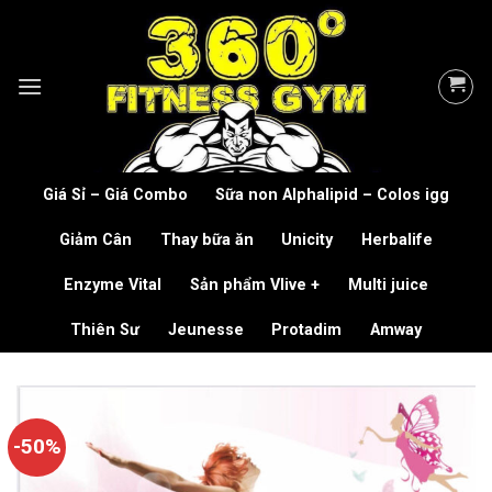
Skip
to
content
Giá Sỉ – Giá Combo
Sữa non Alphalipid – Colos igg
Giảm Cân
Thay bữa ăn
Unicity
Herbalife
Enzyme Vital
Sản phẩm Vlive +
Multi juice
Thiên Sư
Jeunesse
Protadim
Amway
-50%