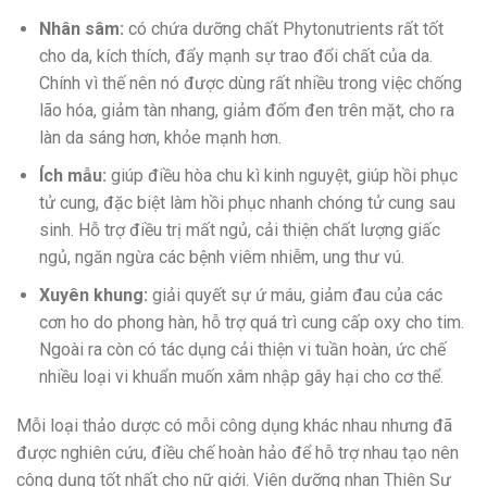
Nhân sâm:
có chứa dưỡng chất Phytonutrients rất tốt
cho da, kích thích, đẩy mạnh sự trao đổi chất của da.
Chính vì thế nên nó được dùng rất nhiều trong việc chống
lão hóa, giảm tàn nhang, giảm đốm đen trên mặt, cho ra
làn da sáng hơn, khỏe mạnh hơn.
Ích mẫu:
giúp điều hòa chu kì kinh nguyệt, giúp hồi phục
tử cung, đặc biệt làm hồi phục nhanh chóng tử cung sau
sinh. Hỗ trợ điều trị mất ngủ, cải thiện chất lượng giấc
ngủ, ngăn ngừa các bệnh viêm nhiễm, ung thư vú.
Xuyên khung:
giải quyết sự ứ máu, giảm đau của các
cơn ho do phong hàn, hỗ trợ quá trì cung cấp oxy cho tim.
Ngoài ra còn có tác dụng cải thiện vi tuần hoàn, ức chế
nhiều loại vi khuẩn muốn xâm nhập gây hại cho cơ thể.
Mỗi loại thảo dược có mỗi công dụng khác nhau nhưng đã
được nghiên cứu, điều chế hoàn hảo để hỗ trợ nhau tạo nên
công dụng tốt nhất cho nữ giới. Viên dưỡng nhan Thiên Sư