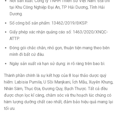
Nơi sản xuất: Công ty TNHH Thiên Sư Việt Nam. Địa chỉ
tại Khu Công Nghiệp Đại An, TP Hải Dương, Tỉnh Hải
Dương.
Số công bố sản phẩm: 13462/2019/ĐKSP.
Giấy phép xác nhận quảng cáo số: 1463/2020/XNQC-
ATTP.
Đóng gói chắc chắn, nhỏ gọn, thuận tiện mang theo bên
mình đi bất cứ đâu.
Ngày sản xuất và hạn sử dụng: in rõ ràng trên bao bì.
Thành phần chính là sự kết hợp của 8 loại thảo dược quý
hiếm: Labisia Pumila, U Sồi Manjkani, Ích Mẫu, Xuyên Khung,
Nhân Sâm, Thục Địa, Đương Quy, Bạch Thược. Tất cả đều
được chọn lọc kĩ càng, chăm sóc và thu hoạch lúc chúng có
hàm lượng dưỡng chất cao nhất, đảm bảo hiệu quả mang lại
tối ưu.