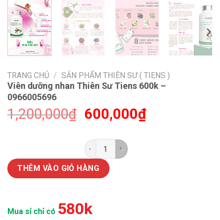
TRANG CHỦ
/
SẢN PHẨM THIÊN SƯ ( TIENS )
Viên dưỡng nhan Thiên Sư Tiens 600k –
0966005696
Giá
Giá
1,200,000
₫
600,000
₫
gốc
hiện
là:
tại
1,200,000₫.
là:
Viên dưỡng nhan Thiên Sư Tiens 
600,000₫.
THÊM VÀO GIỎ HÀNG
580k
Mua sỉ chỉ có