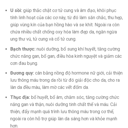
U sồi:
giúp thắc chặt cơ tử cung và âm đạo, khôi phục
tính linh hoạt của các cơ này, từ đó làm săn chắc, thu hẹp,
giúp vùng kín của bạn hồng hào và se khít. Ngoài ra còn
chứa nhiều chất chống oxy hóa làm đẹp da, ngăn ngừa
ung thư vú, tử cung và cổ tử cung.
Bạch thược:
nuôi dưỡng, bổ sung khí huyết, tăng cường
chức năng gan, bổ gan, điều hòa kinh nguyệt và giảm các
cơn đau bụng.
Đương quy:
cân bằng nồng độ hormone nữ giới, cải thiện
lưu thông máu trong da rồi từ đó giải độc cho da, cho ra
làn da đều màu, làm mờ các vết đốm da.
Thục địa:
bổ huyết, bổ âm, chăm sóc, tăng cường chức
năng gan và thận, nuôi dưỡng tinh chất thể và máu. Cải
thiện, đẩy mạnh quá trình lưu thông máu trong cơ thể,
ngoài ra còn hỗ trợ giúp làn da sáng hơn và khỏe mạnh
hơn.